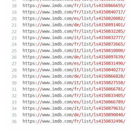
https:
//
www.imdb.com
/fr/
list
/ls4150866655/
https:
//
www.imdb.com
/fr/
list
/ls4150840717/
https:
//
www.imdb.com
/es/
list
/ls4150820082/
https:
//
www.imdb.com
/de/
list
/ls4150891401/
https:
//
www.imdb.com
/fr/
list
/ls4150832285/
https:
//
www.imdb.com
/it/
list
/ls4150832777/
https:
//
www.imdb.com
/fr/
list
/ls4150872665/
https:
//
www.imdb.com
/it/
list
/ls4150810000/
https:
//
www.imdb.com
/de/
list
/ls4150897639/
https:
//
www.imdb.com
/es/
list
/ls4150831490/
https:
//
www.imdb.com
/it/
list
/ls4150840273/
https:
//
www.imdb.com
/de/
list
/ls4150866828/
https:
//
www.imdb.com
/it/
list
/ls4150827558/
https:
//
www.imdb.com
/fr/
list
/ls4150866781/
https:
//
www.imdb.com
/fr/
list
/ls4150833405/
https:
//
www.imdb.com
/es/
list
/ls4150866789/
https:
//
www.imdb.com
/it/
list
/ls4150879631/
https:
//
www.imdb.com
/de/
list
/ls4150890040/
https:
//
www.imdb.com
/fr/
list
/ls4150832496/