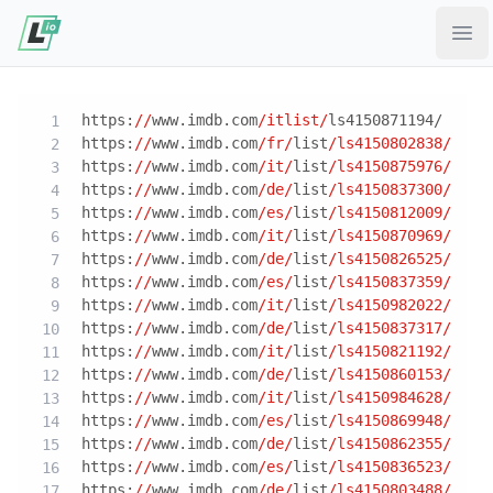
Ope
https:
//
www.imdb.com
/itlist/
ls4150871194/
https:
//
www.imdb.com
/fr/
list
/ls4150802838/
https:
//
www.imdb.com
/it/
list
/ls4150875976/
https:
//
www.imdb.com
/de/
list
/ls4150837300/
https:
//
www.imdb.com
/es/
list
/ls4150812009/
https:
//
www.imdb.com
/it/
list
/ls4150870969/
https:
//
www.imdb.com
/de/
list
/ls4150826525/
https:
//
www.imdb.com
/es/
list
/ls4150837359/
https:
//
www.imdb.com
/it/
list
/ls4150982022/
https:
//
www.imdb.com
/de/
list
/ls4150837317/
https:
//
www.imdb.com
/it/
list
/ls4150821192/
https:
//
www.imdb.com
/de/
list
/ls4150860153/
https:
//
www.imdb.com
/it/
list
/ls4150984628/
https:
//
www.imdb.com
/es/
list
/ls4150869948/
https:
//
www.imdb.com
/de/
list
/ls4150862355/
https:
//
www.imdb.com
/es/
list
/ls4150836523/
https:
//
www.imdb.com
/de/
list
/ls4150803488/